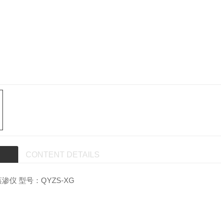
CONTENT DETAILS
渗仪 型号：QYZS-XG