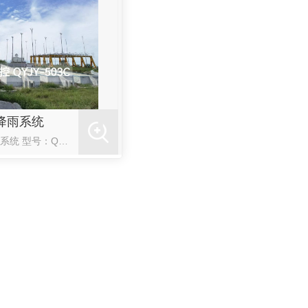
降雨系统
侧喷式模拟降雨系统 型号：QYJY-503C（一）产品简介：QYJY-503C人工模拟降雨系统设备是专门为科研实验研制开发的一种喷射型模拟仿真自然降雨设备。采用侧喷式喷头模拟自然降雨；控制系统采用 ...