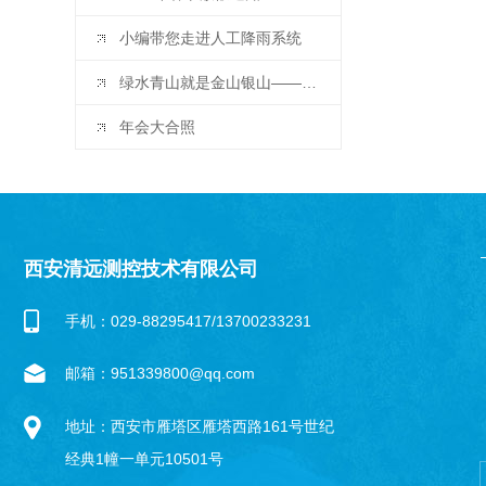
小编带您走进人工降雨系统
绿水青山就是金山银山——三位**在2019年水保年会开幕式上的致辞
年会大合照
西安清远测控技术有限公司
手机：029-88295417/13700233231
邮箱：951339800@qq.com
地址：西安市雁塔区雁塔西路161号世纪
经典1幢一单元10501号