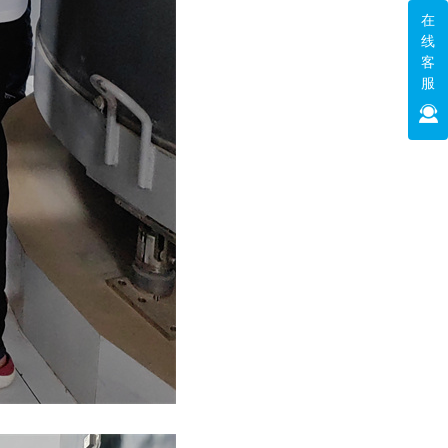
在
线
客
服