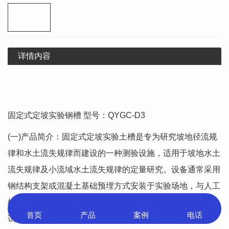
详情内容
固定式定坡实验钢槽 型号：QYGC-D3
(一)产品简介：固定式定坡实验土槽是专为研究坡地径流规
律和水土流失规律而建设的一种测验设施，适用于坡地水土
流失规律及小流域水土流失规律的定量研究。设备通常采用
钢结构支架或混凝土基础预埋方式安装于实验场地，与人工
模拟降雨系统配合使用，可对坡面侵蚀状况进行系统性测
首页
产品
案例
电话
试。
中心
展示