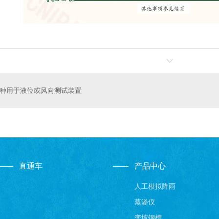
种用于液位或风向测试装置
直通车
产品中心
人工模拟降雨
蒸渗仪
变坡钢槽