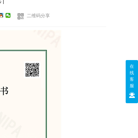
计
二维码分享
在
线
客
服