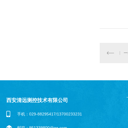
一
西安清远测控技术有限公司
手机：029-88295417/13700233231
邮箱：951339800@qq.com