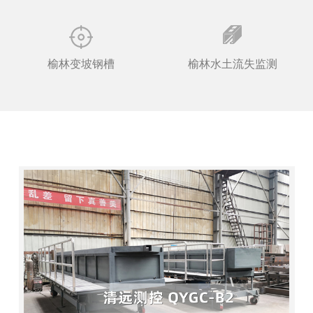
榆林变坡钢槽
榆林水土流失监测