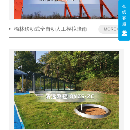
在
线
客
服
榆林移动式全自动人工模拟降雨
MORE+