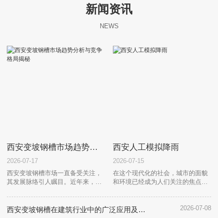
新闻资讯
NEWS
西安变坡钢槽市场趋势分析与竞争格局揭秘
西安人工模拟降雨
2026-07-17
2026-07-15
西安变坡钢槽市场一直备受关注，
在这个现代化的社会，城市的面貌
其发展脉络引人瞩目。近年来，市
和环境已经成为人们关注的焦点。
场走势显示出多方面特点，竞争格
西安人工模拟降雨项目，被称为一
局愈发明朗。首先，市场需求呈现
项重要的环保举措，旨在改善当地
持续增长之势。随着城市建设和基
气候条件，提高空气质量。西安作
2026-07-08
西安变坡钢槽在建筑行业中的广泛应用及效益
础设施需求不断提升，对变坡钢槽
为一个历史悠久的文化名城，近年