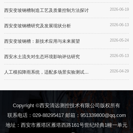
的需求日益旺盛。这种增长趋势直
来也面临着日益严峻的环境问题。
2026-06-19
西安变坡钢槽制造工艺及质量控制方法探讨
接反映在市场供需关系的紧密程度
空气污染、干旱等都成为了困扰城
上，拉动了行业内企业积极参与竞
市发展的障碍。因此，通过人工模
争。其次，产品品质和技术含量成
拟降雨技术，可以有效地调节气
2026-06-13
西安变坡钢槽研究及发展现状分析
为角逐市场的重要因素...
候，增加降水量，净化空...
2026-05-24
西安变坡钢槽：新技术应用与未来展望
2026-05-13
西安水土流失对生态环境影响评估研究
2026-04-29
人工模拟降雨系统，适配多场景实验测试需求
Copyright ©西安清远测控技术有限公司版权所有
联系电话：029-88295417 邮箱：951339800@qq.com
地址：西安市雁塔区雁塔西路161号世纪经典1幢一单元