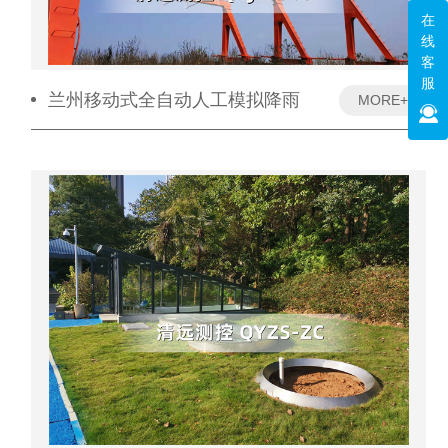
在
线
客
服
兰州移动式全自动人工模拟降雨
MORE+